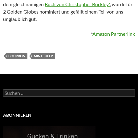
dem gleichnamigen
Buch von Christopher Buckley*
, wurde für
2 Golden Globes nominiert und gefällt einem Teil von uns
unglaublich gut.
*
Amazon Partnerlink
BOURBON
MINT JULEP
Suchen
nach:
ABONNIEREN