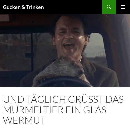
Zum
Suchen
Gucken & Trinken
Inhalt
PRIMÄR
springen
MENÜ
UND TÄGLICH GRÜSST DAS M
URMELTIER EIN GLAS W
ERMUT